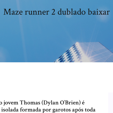
Maze runner 2 dublado baixar
o jovem Thomas (Dylan O’Brien) é
solada formada por garotos após toda