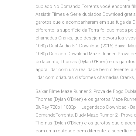
dublado No Comando Torrents você encontra film
Assistir Filmes e Série dublados Download grátis
garotos que o acompanharam em sua fuga da Cla
diferente: a superfície da Terra foi queimada pe
chamadas Cranks, que desejam devorá-los vivos.
1080p Dual Áudio 5.1 Download (2016) Baixar Maz
1080p Dublado Download Maze Runner: Prova de 
do labirinto, Thomas (Dylan O’Brien) e os garo
agora lidar com uma realidade bem diferente: a 
lidar com criaturas disformes chamadas Cranks,
Baixar Filme Maze Runner 2: Prova de Fogo Dubla
Thomas (Dylan O’Brien) e os garotos Maze Runner
BluRay 720p | 1080p – Legendado Download - Bai
ComandoTorrents, Bludv Maze Runner 2 - Prova d
Thomas (Dylan O’Brien) e os garotos que o acom
com uma realidade bem diferente: a superfície d