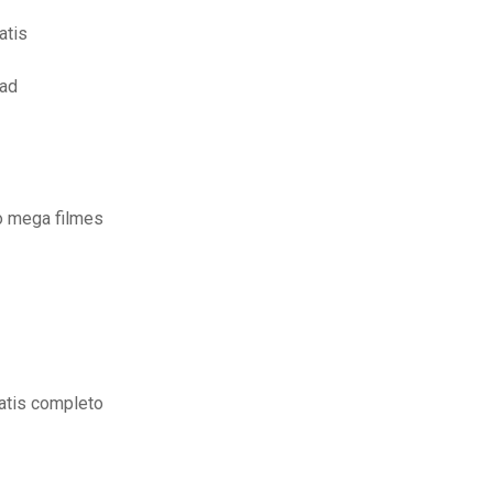
atis
oad
o mega filmes
ratis completo