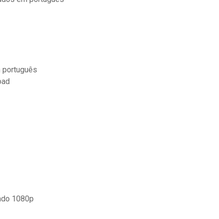
m português
oad
dado 1080p