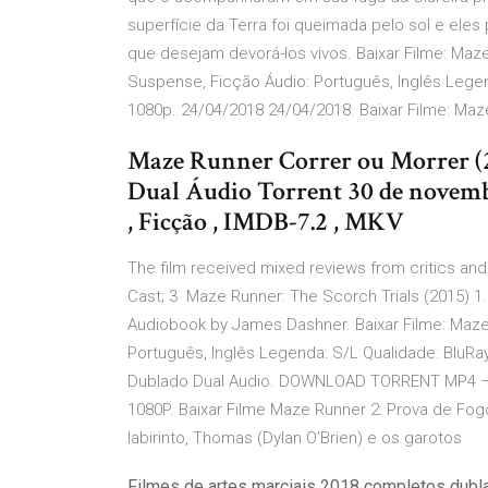
superfície da Terra foi queimada pelo sol e ele
que desejam devorá-los vivos. Baixar Filme: Ma
Suspense, Ficção Áudio: Português, Inglês Lege
1080p. 24/04/2018 24/04/2018. Baixar Filme: Ma
Maze Runner Correr ou Morrer (
Dual Áudio Torrent 30 de novembro
, Ficção , IMDB-7.2 , MKV
The film received mixed reviews from critics and
Cast; 3 Maze Runner: The Scorch Trials (2015) 1.
Audiobook by James Dashner. Baixar Filme: Maze
Português, Inglês Legenda: S/L Qualidade: BluRa
Dublado Dual Audio. DOWNLOAD TORRENT MP4 
1080P. Baixar Filme Maze Runner 2: Prova de Fo
labirinto, Thomas (Dylan O’Brien) e os garotos
Filmes de artes marciais 2018 completos dub