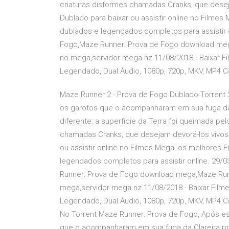
criaturas disformes chamadas Cranks, que desej
Dublado para baixar ou assistir online no Filme
dublados e legendados completos para assistir o
Fogo,Maze Runner: Prova de Fogo download meg
no mega,servidor mega.nz 11/08/2018 · Baixar F
Legendado, Dual Áudio, 1080p, 720p, MKV, MP4 
Maze Runner 2 - Prova de Fogo Dublado Torrent 2
os garotos que o acompanharam em sua fuga da 
diferente: a superfície da Terra foi queimada pe
chamadas Cranks, que desejam devorá-los vivos.
ou assistir online no Filmes Mega, os melhores 
legendados completos para assistir online. 29/0
Runner: Prova de Fogo download mega,Maze Run
mega,servidor mega.nz 11/08/2018 · Baixar Film
Legendado, Dual Áudio, 1080p, 720p, MKV, MP4 
No Torrent Maze Runner: Prova de Fogo, Após esc
que o acompanharam em sua fuga da Clareira pr