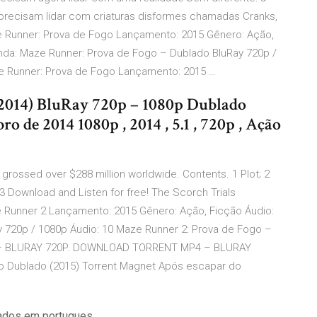
s precisam lidar com criaturas disformes chamadas Cranks,
ze Runner: Prova de Fogo Lançamento: 2015 Gênero: Ação,
nda: Maze Runner: Prova de Fogo – Dublado BluRay 720p /
ze Runner: Prova de Fogo Lançamento: 2015 …
2014) BluRay 720p – 1080p Dublado
 de 2014 1080p , 2014 , 5.1 , 720p , Ação
 grossed over $288 million worldwide. Contents. 1 Plot; 2
3 Download and Listen for free! The Scorch Trials
 Runner 2 Lançamento: 2015 Gênero: Ação, Ficção Áudio:
y 720p / 1080p Áudio: 10 Maze Runner 2: Prova de Fogo –
– BLURAY 720P. DOWNLOAD TORRENT MP4 – BLURAY
go Dublado (2015) Torrent Magnet Após escapar do
lados em portugues