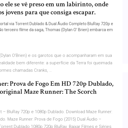
 ele se vê preso em um labirinto, onde
os jovens para que consiga escapar.
rtal via Torrent Dublado & Dual Áudio Completo BluRay 720p e
No terceiro filme da saga, Thomas (Dylan O' Brien) embarca em
 (Dylan O’Brien) e os garotos que o acompanharam em sua
alidade bem diferente: a superfície da Terra foi queimada
sformes chamadas Cranks, …
ner: Prova de Fogo Em HD 720p Dublado,
o original Maze Runner: The Scorch
nt – BluRay 720p e 1080p Dublado. Download Maze Runner:
ado. Maze Runner: Prova de Fogo (2015) Dual Áudio –
orrent Dublado 1080p 720p BluRay. Baixar Filmes e Séries