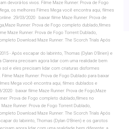
am devorá-los vivos. Filme Maze Runner: Prova de Fogo
s Mega, os melhores Filmes Mega você encontra aqui, filmes
nline. 29/03/2020 · baixar filme Maze Runner: Prova de
a,Maze Runner: Prova de Fogo completo dublado,filmes
ilme Maze Runner: Prova de Fogo Torrent Dublado,
Completo Download Maze Runner: The Scorch Trials Após
015 - Após escapar do labirinto, Thomas (Dylan O’Brien) e
Clareira precisam agora lidar com uma realidade bem
lo sol e eles precisam lidar com criaturas disformes
 Filme Maze Runner: Prova de Fogo Dublado para baixar
Filmes Mega você encontra aqui, filmes dublados e
3/2020 · baixar filme Maze Runner: Prova de Fogo,Maze
ner: Prova de Fogo completo dublado,filmes no
e Maze Runner: Prova de Fogo Torrent Dublado,
Completo Download Maze Runner: The Scorch Trials Após
apar do labirinto, Thomas (Dylan O’Brien) e os garotos
ecisam agora lidar com uma realidade bem diferente: a